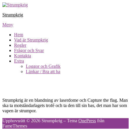
Hoppa
till
Strumpkrig
innehåll
Meny
Hem
Vad är Strumpkrig
Regler
Frågor och Svar
Kontakta
Extra
Loggor och Grafik
Länkar / Bra att ha
Vad är Strumpkrig
Strumpkrig är en blandning av laserdome och Capture the flag. Man
ska ta motståndarlagets trofé och ta den till sin bas, det man har som
vapen är strumpor.
Upphovsrätt © 2026 Strumpkrig
–
Tema
OnePress
från
FameThemes